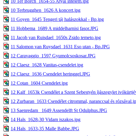
10 Ter Borch_1654-55 Atyai intelem.jpg
10 Terbrugghen_1626 A koncert.jpg
11 Goyen_1645 Tengeri táj halászokkal - Bp.jpg
11 Hobbema_1689 A middelharnisi fasor.JPG
11 Jacob van Ruisdael_1650s Zsido temeto.jpg
11 Salomon van Ruysdael_1631 Eso utan - Bp.JPG
12 Caravaggio_1597 Gyumolcsoskosar.JPG
12 Claesz_1628 Vanitas-csendelet.jpg
12 Claesz_1636 Csendelet heringgel.JPG
12 Cotan_1604 Csendelet.jpg
12 Kalf_1653k Csendélet a Szent Sebestyén íjászegylet ivókürtjé
12 Zurbaran_1633 Csendélet citrommal, naranccsal és rózsával.j
13 Saenredam _1649 Assendelft St Odulphus.JPG
14 Hals_1628-30 Vidam iszakos.jpg
14 Hals_1633-35 Malle Babbe.JPG