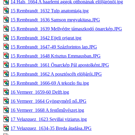
14 Hals_1664 A haarlemi aggok otthonának elöljárónői.jpg
15 Rembrandt_1632 Tulp anatomiaja.jpg
15 Rembrandt_1636 Samson megvakitasa.JPG
15 Rembrandt_1639 Mellvédre támaszkodó önarckép.JPG
15 Rembrandt_1642 Ejjeli orjarat.jpg
15 Rembrandt_1647-49 Százforintos lap.JPG
15 Rembrandt_1648 Krisztus Emmausban.JPG
15 Rembrandt_1661 Önarckép Pál apostolként.JPG
15 Rembrandt_1662 A posztóscéh elöljárói.JPG
15 Rembrandt_1666-69 A tekozlo fiu.jpg
16 Vermeer_1659-60 Delft.jpg
16 Vermeer_1664 Gyöngymérő nő.JPG
16 Vermeer_1668 A festőművészet.jpg
17 Velazquez_1623 Sevillai viziarus.jpg
17 Velazquez_1634-35 Breda átadása.JPG