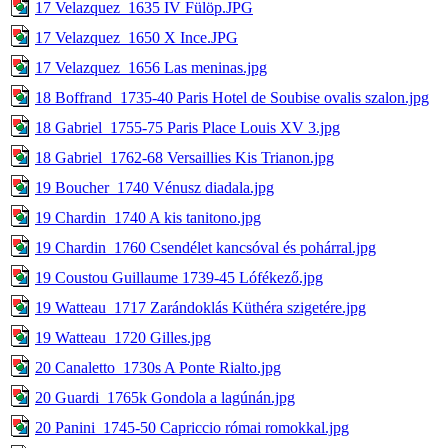
17 Velazquez_1635 IV Fülöp.JPG
17 Velazquez_1650 X Ince.JPG
17 Velazquez_1656 Las meninas.jpg
18 Boffrand_1735-40 Paris Hotel de Soubise ovalis szalon.jpg
18 Gabriel_1755-75 Paris Place Louis XV 3.jpg
18 Gabriel_1762-68 Versaillies Kis Trianon.jpg
19 Boucher_1740 Vénusz diadala.jpg
19 Chardin_1740 A kis tanitono.jpg
19 Chardin_1760 Csendélet kancsóval és pohárral.jpg
19 Coustou Guillaume 1739-45 Lófékező.jpg
19 Watteau_1717 Zarándoklás Küthéra szigetére.jpg
19 Watteau_1720 Gilles.jpg
20 Canaletto_1730s A Ponte Rialto.jpg
20 Guardi_1765k Gondola a lagúnán.jpg
20 Panini_1745-50 Capriccio római romokkal.jpg