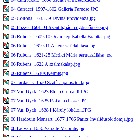
04 Carracci_1597-1602 Galleria Farnese.JPG
05 Cortona_1633-39 Divina Providenza.jpg
05 Pozzo_1691-94 Szent Ignác megdicsőülése.jpg
06 Rubens_1609-10 Onarckep Isabella Branttal.jpg
06 Rubens_1610-11 A kereszt felallitasa.jpg
06 Rubens_1621-25 Medici Mária partraszállása.jpg
06 Rubens_1622 A szalmakalap.jpg
06 Rubens_1630s Kermis.jpg
07 Jordaens_1620 Szatír a parasztnál.jpg
07 Van Dyck_1623 Elena Grimaldi.JPG
07 Van Dyck_1635 Roi a la chasse.JPG
07 Van Dyck_1638 I Károly lóháton.JPG
08 Hardouin-Mansart_1677-1706 Párizs Invalidusok domja.jpg
08 Le Vau_1656 Vaux-le-Vicomte.jpg