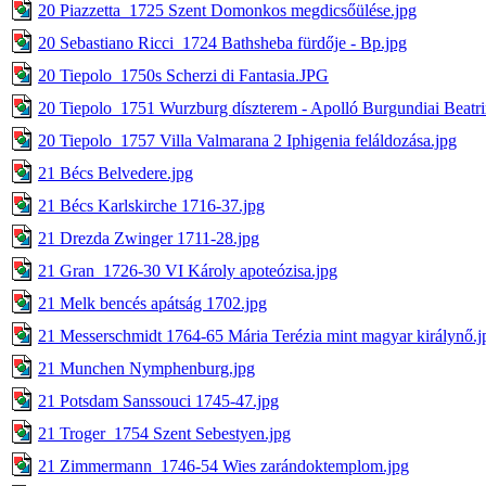
20 Piazzetta_1725 Szent Domonkos megdicsőülése.jpg
20 Sebastiano Ricci_1724 Bathsheba fürdője - Bp.jpg
20 Tiepolo_1750s Scherzi di Fantasia.JPG
20 Tiepolo_1751 Wurzburg díszterem - Apolló Burgundiai Beatri
20 Tiepolo_1757 Villa Valmarana 2 Iphigenia feláldozása.jpg
21 Bécs Belvedere.jpg
21 Bécs Karlskirche 1716-37.jpg
21 Drezda Zwinger 1711-28.jpg
21 Gran_1726-30 VI Károly apoteózisa.jpg
21 Melk bencés apátság 1702.jpg
21 Messerschmidt 1764-65 Mária Terézia mint magyar királynő.j
21 Munchen Nymphenburg.jpg
21 Potsdam Sanssouci 1745-47.jpg
21 Troger_1754 Szent Sebestyen.jpg
21 Zimmermann_1746-54 Wies zarándoktemplom.jpg