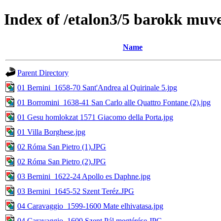
Index of /etalon3/5 barokk muv
Name
Parent Directory
01 Bernini_1658-70 Sant'Andrea al Quirinale 5.jpg
01 Borromini_1638-41 San Carlo alle Quattro Fontane (2).jpg
01 Gesu homlokzat 1571 Giacomo della Porta.jpg
01 Villa Borghese.jpg
02 Róma San Pietro (1).JPG
02 Róma San Pietro (2).JPG
03 Bernini_1622-24 Apollo es Daphne.jpg
03 Bernini_1645-52 Szent Teréz.JPG
04 Caravaggio_1599-1600 Mate elhivatasa.jpg
04 Caravaggio_1600 Szent Pál megtérése.JPG