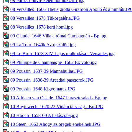
08 Párizs Louvre keleti homlokzat 1.jpg
08 Versailles_1666 Thetis grotta Girardon Apolló és a nimfák.JP
08 Versailles_1678 Tükörgaléria.JPG
08 Versailles_1678 kerti homl.jpg
09 Claude_1646 Villa a római Campagnán - Bp.jpg
09 La Tour_1640k Az újszülött.jpg
09 Le Brun_1678 XIV Lajos uralkodása - Versailles.jpg
09 Philippe de Champaigne_1662 Ex voto.jpg
09 Poussin_1637-39 Mannahullas.JPG
09 Poussin_1638-39 Arcadiai pasztorok.JPG
09 Poussin_1648 Kigyomaras.JPG
10 Adriaen van Ostade_1647 Parasztcsalad - Bp.jpg
10 Buytewech_1620-22 Vidám társaság - Bp.JPG
10 Hooch_1658-60 A hálószoba.jpg
10 Steen_1663 Ahogy az oregek enekelnek.JPG