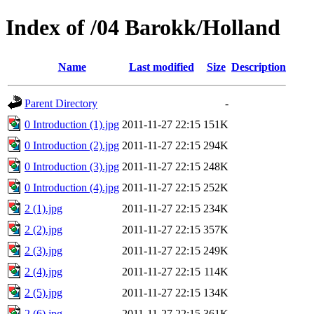
Index of /04 Barokk/Holland
Name
Last modified
Size
Description
Parent Directory
-
0 Introduction (1).jpg
2011-11-27 22:15
151K
0 Introduction (2).jpg
2011-11-27 22:15
294K
0 Introduction (3).jpg
2011-11-27 22:15
248K
0 Introduction (4).jpg
2011-11-27 22:15
252K
2 (1).jpg
2011-11-27 22:15
234K
2 (2).jpg
2011-11-27 22:15
357K
2 (3).jpg
2011-11-27 22:15
249K
2 (4).jpg
2011-11-27 22:15
114K
2 (5).jpg
2011-11-27 22:15
134K
2 (6).jpg
2011-11-27 22:15
361K