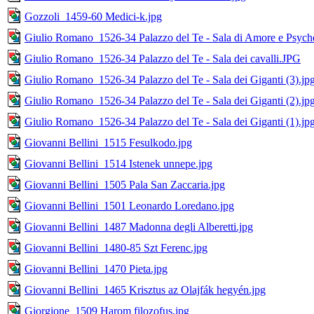
Gozzoli_1459-60 Medici-k.jpg
Giulio Romano_1526-34 Palazzo del Te - Sala di Amore e Psyc
Giulio Romano_1526-34 Palazzo del Te - Sala dei cavalli.JPG
Giulio Romano_1526-34 Palazzo del Te - Sala dei Giganti (3).jp
Giulio Romano_1526-34 Palazzo del Te - Sala dei Giganti (2).jp
Giulio Romano_1526-34 Palazzo del Te - Sala dei Giganti (1).jp
Giovanni Bellini_1515 Fesulkodo.jpg
Giovanni Bellini_1514 Istenek unnepe.jpg
Giovanni Bellini_1505 Pala San Zaccaria.jpg
Giovanni Bellini_1501 Leonardo Loredano.jpg
Giovanni Bellini_1487 Madonna degli Alberetti.jpg
Giovanni Bellini_1480-85 Szt Ferenc.jpg
Giovanni Bellini_1470 Pieta.jpg
Giovanni Bellini_1465 Krisztus az Olajfák hegyén.jpg
Giorgione_1509 Harom filozofus.jpg