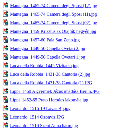
Mantegna_1465-74 Camera degli Sposi (12).jpg
Mantegna_1465-74 Camera degli Sposi (11).jpg
Mantegna_1465-74 Camera degli Sposi (02).jpg
Mantegna_1459 Krisztus az Olajfák hegyén.jpg
Mantegna_1457-60 Pala San Zeno.jpg
Mantegna_1449-50 Capella Ovetari 2.jpg
Mantegna_1449-50 Capella Ovetari 1.jpg
Luca della Robbia_1445 Vizitacio.jpg
Luca della Robbia_1431-38 Cantoria (2).jpg
Luca della Robbia_1431-38 Cantoria (1).JPG
Lippi_1460 A gyermek Jézus imádása Berlin.JPG
Lippi_1452-65 Prato Heródes lakomája.jpg
Leonardo_1516-19 Lovas Bp.jpg
Leonardo_1514 Ozonviz.JPG
Leonardo_1510 Szent Anna harm.jpg