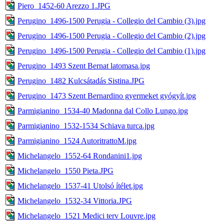
Piero_1452-60 Arezzo 1.JPG
Perugino_1496-1500 Perugia - Collegio del Cambio (3).jpg
Perugino_1496-1500 Perugia - Collegio del Cambio (2).jpg
Perugino_1496-1500 Perugia - Collegio del Cambio (1).jpg
Perugino_1493 Szent Bernat latomasa.jpg
Perugino_1482 Kulcsátadás Sistina.JPG
Perugino_1473 Szent Bernardino gyermeket gyógyít.jpg
Parmigianino_1534-40 Madonna dal Collo Lungo.jpg
Parmigianino_1532-1534 Schiava turca.jpg
Parmigianino_1524 AutoritrattoM.jpg
Michelangelo_1552-64 Rondanini1.jpg
Michelangelo_1550 Pieta.JPG
Michelangelo_1537-41 Utolsó ítélet.jpg
Michelangelo_1532-34 Vittoria.JPG
Michelangelo_1521 Medici terv Louvre.jpg