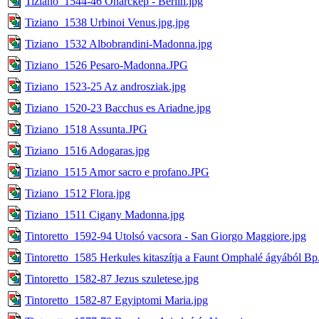
Tiziano_1544-46 Onarckep - Berlin.jpg
Tiziano_1538 Urbinoi Venus.jpg.jpg
Tiziano_1532 Albobrandini-Madonna.jpg
Tiziano_1526 Pesaro-Madonna.JPG
Tiziano_1523-25 Az androsziak.jpg
Tiziano_1520-23 Bacchus es Ariadne.jpg
Tiziano_1518 Assunta.JPG
Tiziano_1516 Adogaras.jpg
Tiziano_1515 Amor sacro e profano.JPG
Tiziano_1512 Flora.jpg
Tiziano_1511 Cigany Madonna.jpg
Tintoretto_1592-94 Utolsó vacsora - San Giorgo Maggiore.jpg
Tintoretto_1585 Herkules kitaszítja a Faunt Omphalé ágyából Bp
Tintoretto_1582-87 Jezus szuletese.jpg
Tintoretto_1582-87 Egyiptomi Maria.jpg