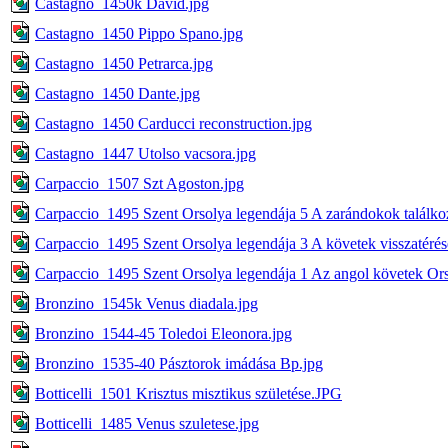
Castagno_1450k David.jpg
Castagno_1450 Pippo Spano.jpg
Castagno_1450 Petrarca.jpg
Castagno_1450 Dante.jpg
Castagno_1450 Carducci reconstruction.jpg
Castagno_1447 Utolso vacsora.jpg
Carpaccio_1507 Szt Agoston.jpg
Carpaccio_1495 Szent Orsolya legendája 5 A zarándokok találkoz
Carpaccio_1495 Szent Orsolya legendája 3 A követek visszatérés
Carpaccio_1495 Szent Orsolya legendája 1 Az angol követek Orso
Bronzino_1545k Venus diadala.jpg
Bronzino_1544-45 Toledoi Eleonora.jpg
Bronzino_1535-40 Pásztorok imádása Bp.jpg
Botticelli_1501 Krisztus misztikus születése.JPG
Botticelli_1485 Venus szuletese.jpg