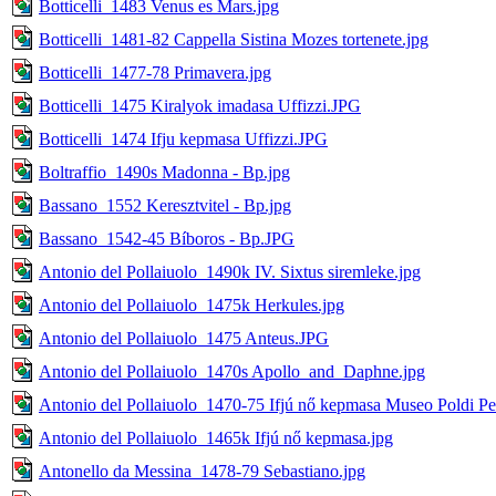
Botticelli_1483 Venus es Mars.jpg
Botticelli_1481-82 Cappella Sistina Mozes tortenete.jpg
Botticelli_1477-78 Primavera.jpg
Botticelli_1475 Kiralyok imadasa Uffizzi.JPG
Botticelli_1474 Ifju kepmasa Uffizzi.JPG
Boltraffio_1490s Madonna - Bp.jpg
Bassano_1552 Keresztvitel - Bp.jpg
Bassano_1542-45 Bíboros - Bp.JPG
Antonio del Pollaiuolo_1490k IV. Sixtus siremleke.jpg
Antonio del Pollaiuolo_1475k Herkules.jpg
Antonio del Pollaiuolo_1475 Anteus.JPG
Antonio del Pollaiuolo_1470s Apollo_and_Daphne.jpg
Antonio del Pollaiuolo_1470-75 Ifjú nő kepmasa Museo Poldi Pe
Antonio del Pollaiuolo_1465k Ifjú nő kepmasa.jpg
Antonello da Messina_1478-79 Sebastiano.jpg