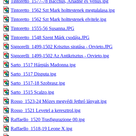
Tintoretto_1577-78 Bacchus, Ariadné és Venus.jpg
Tintoretto_1562 Szt Mark holttestenek megtalalasa.jpg
Tintoretto_1562 Szt Mark holttestenek elvitele.jpg
Tintoretto_1555-56 Susanna.JPG
Tintoretto_1548 Szent Márk csodája.JPG
Signorelli_1499-1502 Krisztus siratása - Orvieto.JPG
Signorelli_1499-1502 Az Antikrisztus - Orvieto.jpg
Sarto_1517 Hárpiás Madonna.jpg
Sarto_1517 Disputa.jpg
Sarto_1517-18 Szobrasz.jpg
Sarto_1515 Scalzo.jpg
Rosso_1523-24 Mózes megvédi Jethró lányait.jpg
Rosso_1521 Levetel a keresztrol.jpg
Raffaello_1520 Trasfigurazione 00.jpg
Raffaello_1518-19 Leone X.jpg