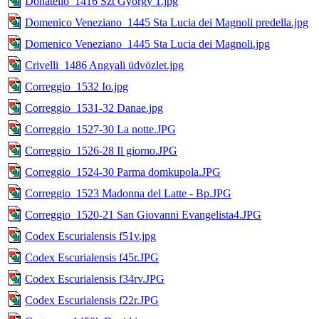
Donatello_1416 Szt Gyorgy 1.jpg
Domenico Veneziano_1445 Sta Lucia dei Magnoli predella.jpg
Domenico Veneziano_1445 Sta Lucia dei Magnoli.jpg
Crivelli_1486 Angyali üdvözlet.jpg
Correggio_1532 Io.jpg
Correggio_1531-32 Danae.jpg
Correggio_1527-30 La notte.JPG
Correggio_1526-28 Il giorno.JPG
Correggio_1524-30 Parma domkupola.JPG
Correggio_1523 Madonna del Latte - Bp.JPG
Correggio_1520-21 San Giovanni Evangelista4.JPG
Codex Escurialensis f51v.jpg
Codex Escurialensis f45r.JPG
Codex Escurialensis f34rv.JPG
Codex Escurialensis f22r.JPG