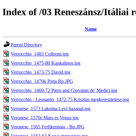
Index of /03 Reneszánsz/Itáliai 
Name
Parent Directory
Verrocchio_1483 Colleoni.jpg
Verrocchio_1475-80 Kankalinos.jpg
Verrocchio_1473-75 David.jpg
Verrocchio_1470k Pieta Bp.JPG
Verrocchio_1469-72 Piero and Giovanni de' Medici.jpg
Verrocchio - Leonardo_1472-75 Krisztus megkeresztelese.jpg
Veronese_1573 Lakoma Levi hazanal.jpg
Veronese_1570s Mars es Venus.jpg
Veronese_1565 Ferfikepmas - Bp.JPG
Veronese_1562-63 Kanai menyegzo.jpg